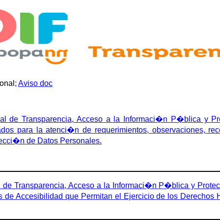
ional
;
Aviso doc
 de Transparencia, Acceso a la Informaci�n P�blica y Pro
ados para la atenci�n de requerimientos, observaciones, re
tecci�n de Datos Personales.
 Transparencia, Acceso a la Informaci�n P�blica y Protecci
s de Accesibilidad que Permitan el Ejercicio de los Derecho