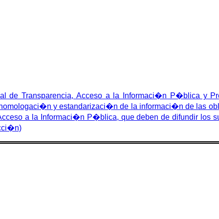
 de Transparencia, Acceso a la Informaci�n P�blica y Pro
omologaci�n y estandarizaci�n de la informaci�n de las oblig
cceso a la Informaci�n P�blica, que deben de difundir los suj
cci�n)