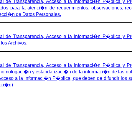
 de Transparencia, Acceso a la Informaci�n P�blica y Pro
ados para la atenci�n de requerimientos, observaciones, re
tecci�n de Datos Personales.
 de Transparencia, Acceso a la Informaci�n P�blica y Pro
los Archivos.
 de Transparencia, Acceso a la Informaci�n P�blica y Pro
omologaci�n y estandarizaci�n de la informaci�n de las oblig
cceso a la Informaci�n P�blica, que deben de difundir los suj
cci�n)