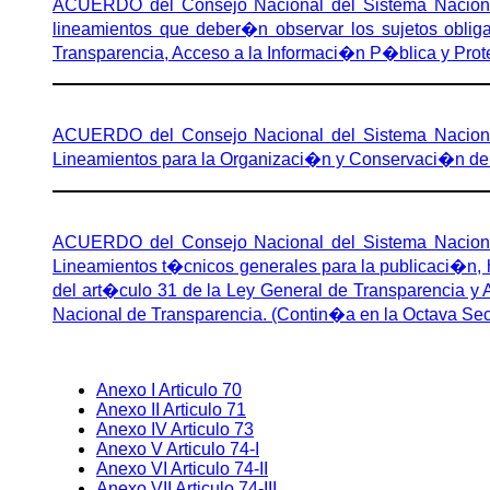
ACUERDO del Consejo Nacional del Sistema Nacional
lineamientos que deber�n observar los sujetos oblig
Transparencia, Acceso a la Informaci�n P�blica y Pro
ACUERDO del Consejo Nacional del Sistema Nacional
Lineamientos para la Organizaci�n y Conservaci�n de 
ACUERDO del Consejo Nacional del Sistema Nacional
Lineamientos t�cnicos generales para la publicaci�n, h
del art�culo 31 de la Ley General de Transparencia y A
Nacional de Transparencia. (Contin�a en la Octava Se
Anexo I Articulo 70
Anexo II Articulo 71
Anexo IV Articulo 73
Anexo V Articulo 74-I
Anexo VI Articulo 74-II
Anexo VII Articulo 74-III