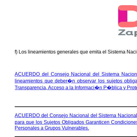
f) Los lineamientos generales que emita el Sistema Nac
ACUERDO del Consejo Nacional del Sistema Nacional
lineamientos que deber�n observar los sujetos oblig
Transparencia, Acceso a la Informaci�n P�blica y Pro
ACUERDO del Consejo Nacional del Sistema Nacional de
para que los Sujetos Obligados Garanticen Condicione
Personales a Grupos Vulnerables.