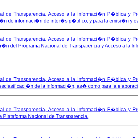
 de Transparencia, Acceso a la Informaci�n P�blica y Pro
i�n de informaci�n de inter�s p�blico; y para la emisi�n y ev
 de Transparencia, Acceso a la Informaci�n P�blica y Pro
ci�n del Programa Nacional de Transparencia y Acceso a la I
 de Transparencia, Acceso a la Informaci�n P�blica y Pro
desclasificaci�n de la informaci�n, as� como para la elabora
 de Transparencia, Acceso a la Informaci�n P�blica y Pro
a Plataforma Nacional de Transparencia.